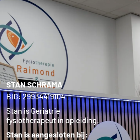
STAN SCHRAMA
BIG: 29934419104
Stan is Geriatrie
fysiotherapeut in opleiding.
Stan is aangesloten bij: