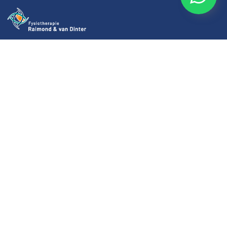
Kwaliteitzorg wanneer u het nodig heeft!
Navigatie
EGYM
Echografie
Valpreventie
NESA-therapie
EPTE / PNE therapie