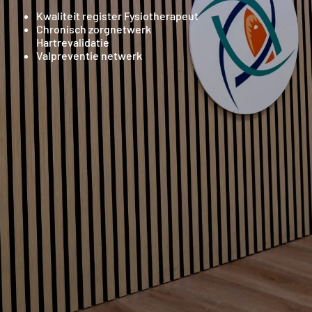
Kwaliteit register Fysiotherapeut
Chronisch zorgnetwerk
Hartrevalidatie
Valpreventie netwerk