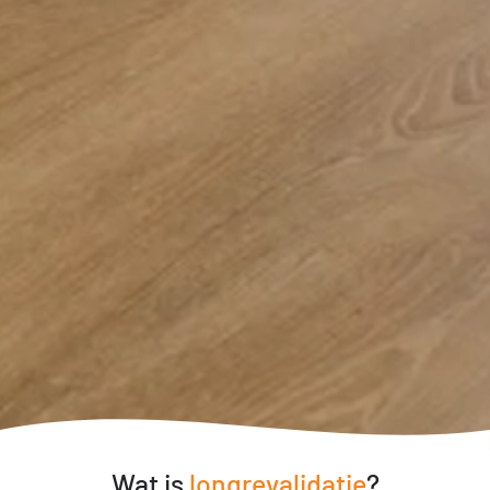
Wat is
longrevalidatie
?