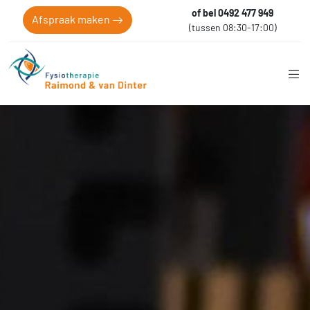
of bel 0492 477 949
Afspraak maken
(tussen 08:30-17:00)