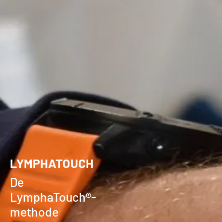
LYMPHATOUCH
De
LymphaTouch®-
methode