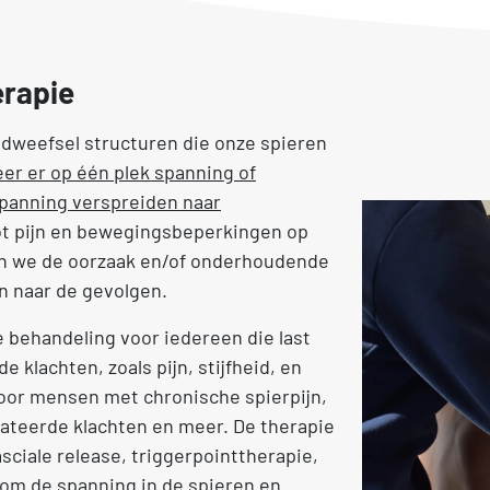
erapie
dweefsel structuren die onze spieren
er er op één plek spanning of
panning verspreiden naar
ot pijn en bewegingsbeperkingen op
en we de oorzaak en/of onderhoudende
en naar de gevolgen.
e behandeling voor iedereen die last
 klachten, zoals pijn, stijfheid, en
oor mensen met chronische spierpijn,
lateerde klachten en meer. De therapie
ciale release, triggerpointtherapie,
om de spanning in de spieren en