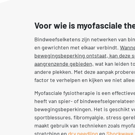
Voor wie is myofasciale th
Bindweefselketens zijn netwerken van bin
en gewrichten met elkaar verbindt.
Wanne
bewegingsbeperking ontstaat, kan deze s
aangrenzende gebieden,
wat kan leiden t
andere plekken. Met deze aanpak prober
factor te verhelpen en kijken we niet alle
Myofasciale fysiotherapie is een effectiev
heeft van spier- of bindweefselgerelateerde
bewegingsbeperkingen. Het is geschikt v
sportblessures, fibromyalgie, stress gere
maakt gebruik van technieken zoals myofas
stretching en
dry needling
en
Shockwave