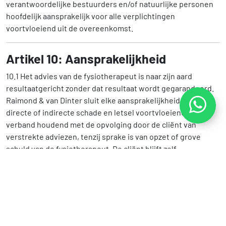
verantwoordelijke bestuurders en/of natuurlijke personen
hoofdelijk aansprakelijk voor alle verplichtingen
voortvloeiend uit de overeenkomst.
Artikel 10: Aansprakelijkheid
10.1 Het advies van de fysiotherapeut is naar zijn aard
resultaatgericht zonder dat resultaat wordt gegarandeerd.
Raimond & van Dinter sluit elke aansprakelijkheid uit voor
directe of indirecte schade en letsel voortvloeiend uit of
verband houdend met de opvolging door de cliënt van
verstrekte adviezen, tenzij sprake is van opzet of grove
schuld van de fysiotherapeut. De cliënt blijft zelf
verantwoordelijk voor zijn of haar gezondheidssituatie.
Artikel 11: Opzegging
11.1 Raimond & van Dinter behoudt zich het recht voor af te
zien van (verdere) behandeling en/of opzegging van de