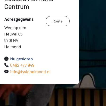
Centrum
Adresgegevens
Route
Weg op den
Heuvel 85
5701 NV
Helmond
Nu gesloten
0492 477 949
info@fysiohelmond.nl