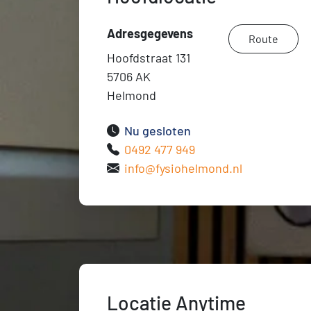
Adresgegevens
Route
Hoofdstraat 131
5706 AK
Helmond
Nu gesloten
0492 477 949
info@fysiohelmond.nl
Locatie Anytime