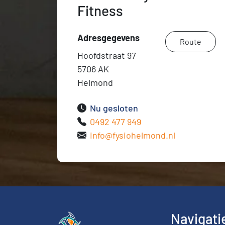
Fitness
Adresgegevens
Route
Hoofdstraat 97
5706 AK
Helmond
Nu gesloten
0492 477 949
info@fysiohelmond.nl
Navigati