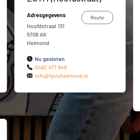
Adresgegevens
Route
Hoofdstraat 131
5706 AK
Helmond
Nu gesloten
0492 477 949
info@fysiohelmond.nl