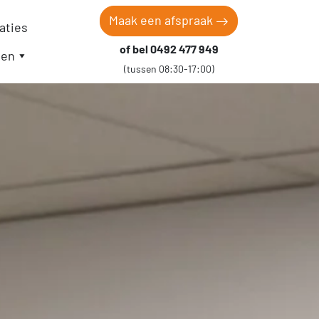
Maak een afspraak
aties
of bel 0492 477 949
gen
(tussen 08:30-17:00)