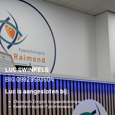
LUC SWINKELS
BIG 09929593504
Luc is aangesloten bij:
Chronisch Zorgnet longaandoeningen
Kwaliteit register Fysiotherapeut