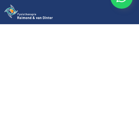
Kwaliteitzorg wanneer u het nodig heeft!
Navigatie
EGYM
Echografie
Valpreventie
NESA-therapie
EPTE / PNE therapie