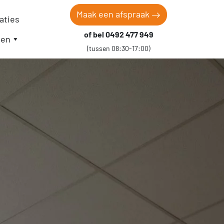
Maak een afspraak
aties
of bel 0492 477 949
gen
(tussen 08:30-17:00)