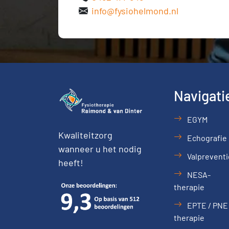
info@fysiohelmond.nl
Navigati
EGYM
Kwaliteitzorg
Echografie
wanneer u het nodig
Valpreventi
heeft!
NESA-
therapie
EPTE / PNE
therapie