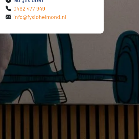
Nu gesloten
0492 477 949
info@fysiohelmond.nl