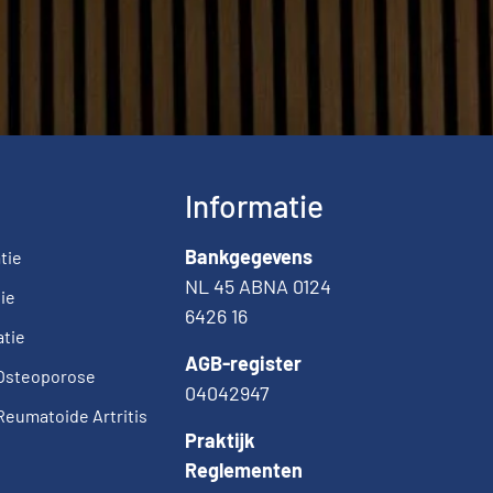
Informatie
Bankgegevens
tie
NL 45 ABNA 0124
ie
6426 16
atie
AGB-register
 Osteoporose
04042947
 Reumatoide Artritis
Praktijk
Reglementen