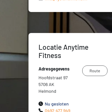
Locatie Anytime
Fitness
Adresgegevens
Route
Hoofdstraat 97
5706 AK
Helmond
Nu gesloten
0492 477 949