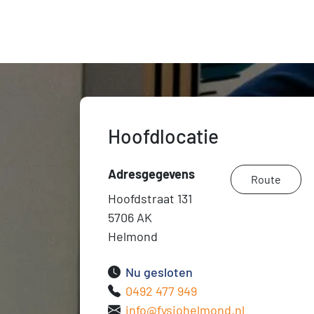
Hoofdlocatie
Adresgegevens
Route
Hoofdstraat 131
5706 AK
Helmond
Nu gesloten
0492 477 949
info@fysiohelmond.nl